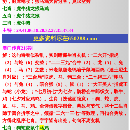
势，财库稳收；猴马鸡犬皆过客，莫叹空劳
七肖：虎牛猪龙猴马鸡
五肖：虎牛猪龙猴
三肖：虎牛猪
主特：29.41.06.18.20.32.27.35.37.34
更多资料尽在650288.com
澳门传真216期
解：这句诗看似杂乱，实则暗藏生肖玄机：“二六开”指虎
（2）与蛇（6）交替；“二二三九”合牛（2）、龙（5）、兔
（4）、马（7）之数；米老鼠唐老鸭喻子鼠与酉鸡（迪士尼生
肖对应）；“三合局”取虎、马、狗三合；“二七得三六”即马
（7）与兔（4），暗合猴（9）、鼠（1）；“大王美人”指虎王
与蛇（小龙）；“七月初七”为七夕，鹊桥会牛郎织女，取牛、
鸡（七夕对应鸡鸣）。生肖（按谜面隐意）：狗、蛇、虎、
鼠、牛、马、鸡。全诗借数字谐音、典故与节气，将十二生肖
隐于离合拆字之中，须循“二六”“三七”等数理，再扣合典故，
方得此乱序七肖。字字皆有出处，句句不离玄机
七肖：狗蛇虎鼠牛
马
鸡