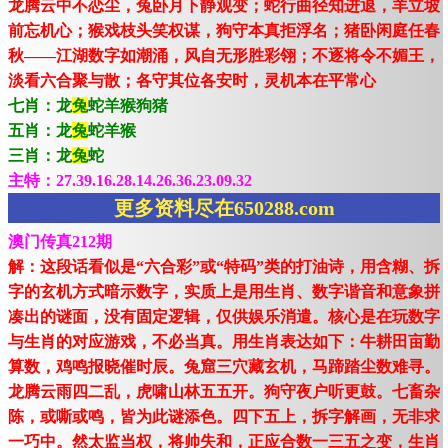
龙腾云中不恋尘，兔卧月下静观变；蛇行曲径知进退，羊立坡
前忘机心；猴戏枝头笑权谋，狗守本真拒浮名；猪卧闲庭任春
秋——江湖数字如潮涌，风自无形胜彩翎；不逐将令不媚王，
淡看六合聚与散；各守其位各安时，灵机本在平常心
七肖：龙
兔
蛇羊猴狗猪
五肖：龙
兔
蛇羊猴
三肖：龙
兔
蛇
主特：27.39.16.28.14.26.36.23.09.32
更多资料尽在650288.com
澳门传真212期
解：这段话看似是“六合彩”或“特码”类的打油诗，用含糊、拆
字的玄机方式暗示数字，实质上是用生肖、数字谐音和意象拼
凑出的谜面，没有固定逻辑，仅供娱乐消遣。核心是在玩数字
与生肖的对应游戏，不必当真。用生肖表达如下：牛耕田亩勤
算数，鸡鸣报晓催时辰。兔窟三穴藏玄机，马蹄踏尘数难寻。
龙腾云雨四二乱，虎啸山林五五开。狗守夜户听更鼓。七畜杂
陈，或嘶或鸣，皆为此谜添色。四下五上，拆字解画，无非求
一巧中。然太监当权，将帅失和，正应合数一三五之变，生肖