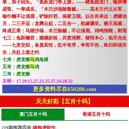
果，浪子回头。「鱼跃龙门争上游」——鲤鱼跳龙门，喻拼搏
进取、一举成名。「木兰沙场除叛贼」——花木兰代父从军，
喻巾帼不让须眉，铲除奸邪、保家卫国。以生肖表达：虎啸动
天，二三开运；龙腾云起，二五合一，机缘骤至。猴王虽顽，
终成正果；马踏沙场，木兰除贼，不让须眉。鸡鸣报晓，财现
七三；兔跃蟾宫，嫦娥折桂，共赏清辉。猪悟本心，垢尽光生
——七灵交织，各显其性，乱中有序，争而不伤，终归和谐共
生，共赴上游之约
七肖：虎龙猴
马
鸡兔猪
五肖：虎龙猴
马
鸡
三肖：虎龙猴
主特：17.29.15.27.23.35.37.34.28.32
更多资料尽在650288.com
天天好彩【五肖十码】
澳门五肖十码
香港五肖十码
219期推荐⑤肖:
猪狗虎蛇牛