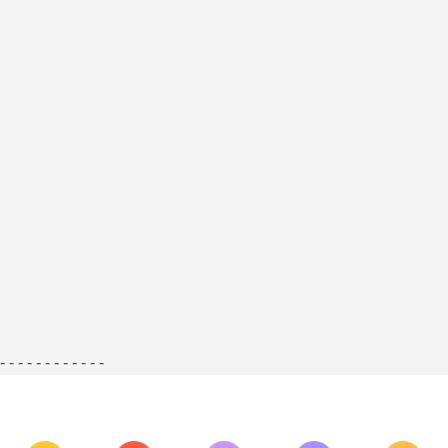
-
-
-
-
-
-
-
-
-
-
-
-