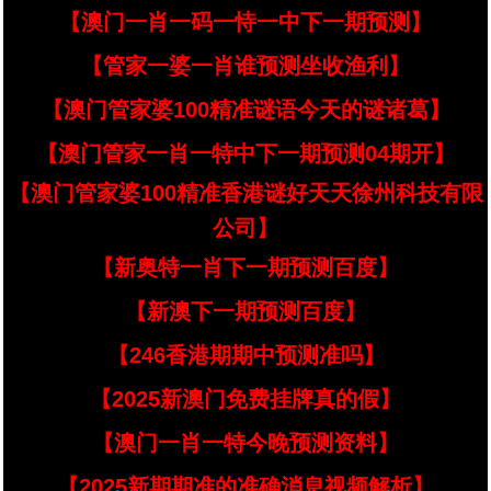
【澳门一肖一码一恃一中下一期预测】
【管家一婆一肖谁预测坐收渔利】
【澳门管家婆100精准谜语今天的谜诸葛】
【澳门管家一肖一特中下一期预测04期开】
【澳门管家婆100精准香港谜好天天徐州科技有限
公司】
【新奥特一肖下一期预测百度】
【新澳下一期预测百度】
【246香港期期中预测准吗】
【2025新澳门免费挂牌真的假】
【澳门一肖一特今晚预测资料】
【2025新期期准的准确消息视频解析】