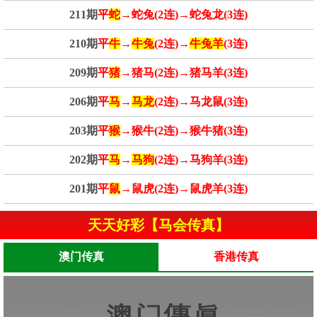
211期
平
蛇
→蛇兔(2连)→蛇兔龙(3连)
210期
平
牛
→
牛兔
(2连)→
牛兔羊
(3连)
209期
平
猪
→猪马(2连)→猪马羊(3连)
206期
平
马
→
马龙
(2连)→马龙鼠(3连)
203期
平
猴
→猴牛(2连)→猴牛猪(3连)
202期
平
马
→
马狗
(2连)→马狗羊(3连)
201期
平
鼠
→鼠虎(2连)→鼠虎羊(3连)
天天好彩【马会传真】
澳门传真
香港传真