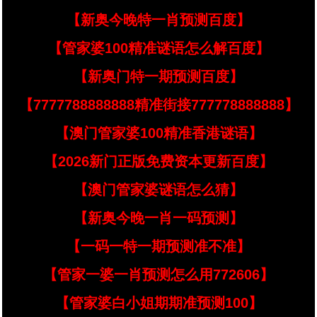
【新奥今晚特一肖预测百度】
【管家婆100精准谜语怎么解百度】
【新奥门特一期预测百度】
【7777788888888精准街接777778888888】
【澳门管家婆100精准香港谜语】
【2026新门正版免费资本更新百度】
【澳门管家婆谜语怎么猜】
【新奥今晚一肖一码预测】
【一码一特一期预测准不准】
【管家一婆一肖预测怎么用772606】
【管家婆白小姐期期准预测100】