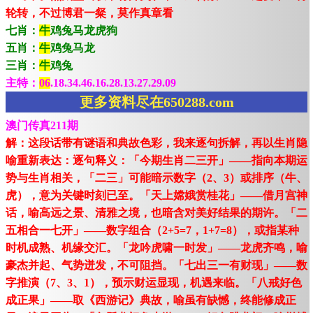
轮转，不过博君一粲，莫作真章看
七肖：
牛
鸡兔马龙虎狗
五肖：
牛
鸡兔马龙
三肖：
牛
鸡兔
主特：
06
.18.34.46.16.28.13.27.29.09
更多资料尽在650288.com
澳门传真211期
解：这段话带有谜语和典故色彩，我来逐句拆解，再以生肖隐
喻重新表达：逐句释义：「今期生肖二三开」——指向本期运
势与生肖相关，「二三」可能暗示数字（2、3）或排序（牛、
虎），意为关键时刻已至。「天上嫦娥赏桂花」——借月宫神
话，喻高远之景、清雅之境，也暗含对美好结果的期许。「二
五相合一七开」——数字组合（2+5=7，1+7=8），或指某种
时机成熟、机缘交汇。「龙吟虎啸一时发」——龙虎齐鸣，喻
豪杰并起、气势迸发，不可阻挡。「七出三一有财现」——数
字推演（7、3、1），预示财运显现，机遇来临。「八戒好色
成正果」——取《西游记》典故，喻虽有缺憾，终能修成正