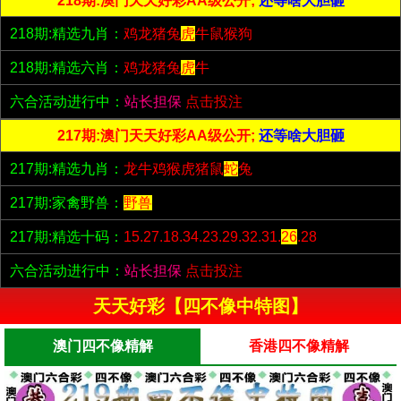
218期:澳门天天好彩AA级公开;
还等啥大胆砸
218期:精选九肖：
鸡龙猪兔
虎
牛鼠猴狗
218期:精选六肖：
鸡龙猪兔
虎
牛
六合活动进行中：
站长担保
点击投注
217期:澳门天天好彩AA级公开;
还等啥大胆砸
217期:精选九肖：
龙牛鸡猴虎猪鼠
蛇
兔
217期:家禽野兽：
野兽
217期:精选十码：
15.27.18.34.23.29.32.31.
26
.28
六合活动进行中：
站长担保
点击投注
天天好彩【四不像中特图】
澳门四不像精解
香港四不像精解