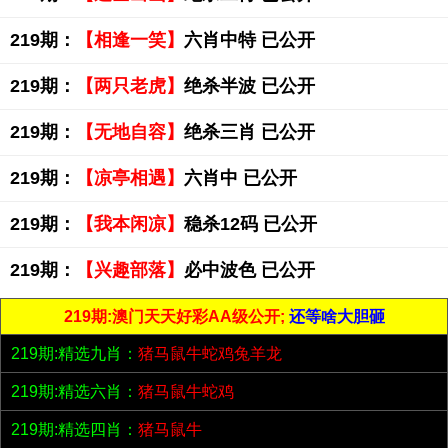
219期：
【相逢一笑】
六肖中特 已公开
219期：
【两只老虎】
绝杀半波 已公开
219期：
【无地自容】
绝杀三肖 已公开
219期：
【凉亭相遇】
六肖中 已公开
219期：
【我本闲凉】
稳杀12码 已公开
219期：
【兴趣部落】
必中波色 已公开
219期:澳门天天好彩AA级公开;
还等啥大胆砸
219期:精选九肖：
猪马鼠牛蛇鸡兔羊龙
219期:精选六肖：
猪马鼠牛蛇鸡
219期:精选四肖：
猪马鼠牛